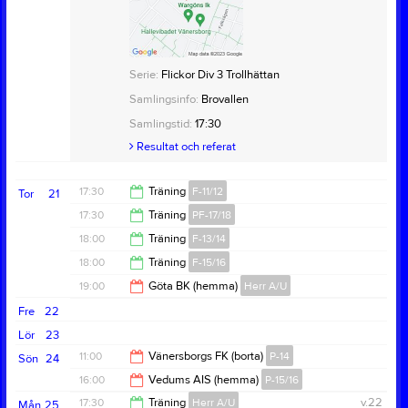
Serie:
Flickor Div 3 Trollhättan
Samlingsinfo:
Brovallen
Samlingstid:
17:30
Resultat och referat
17:30
Träning
F-11/12
Tor
21
17:30
Träning
PF-17/18
19:00
18:00
Träning
F-13/14
18:30
18:00
Träning
F-15/16
19:00
19:00
Göta BK (hemma)
Herr A/U
19:30
Fre
22
21:00
Lör
23
11:00
Vänersborgs FK (borta)
P-14
Sön
24
16:00
Vedums AIS (hemma)
P-15/16
13:00
17:30
Träning
Herr A/U
v.22
Mån
25