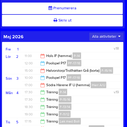
Prenumerera
Skriv ut
Maj 2026
Alla aktiviteter
v.18
Fre
1
11:00
Hols IF (hemma)
P-14
Lör
2
12:00
Poolspel P17
PF-17/18
13:00
15:00
Halvorstorp/Trollhättan Grå (borta)
F-15/16
15:00
10:00
Poolspel F17
PF-17/18
Sön
3
17:00
17:00
Södra Härene IF U (hemma)
Herr A/U
13:00
17:30
Träning
P-14
v.19
Mån
4
19:00
17:30
Träning
P-15/16
19:00
18:30
Träning
F-13/14
19:00
19:00
Träning
F-11/12
20:00
17:15
Träning
Lek med Boll
Tis
5