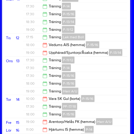
19:00
17:30
Träning
P-14
19:00
17:30
Träning
P-15/16
19:00
18:30
Träning
F-13/14
19:00
19:00
Träning
F-11/12
20:00
17:15
Träning
Lek med Boll
Tis
12
20:30
18:00
Vedums AIS (hemma)
F-15/16
18:00
19:00
Upphärad/Sjuntorp/Åsaka (hemma)
F-13/14
20:00
17:30
Träning
F-11/12
Ons
13
21:00
17:30
Träning
P-14
19:00
17:30
Träning
P-15/16
19:00
18:00
Träning
F-15/16
19:00
19:00
Träning
Herr A/U
19:30
10:00
Vara SK Gul (borta)
P-15/16
Tor
14
20:30
17:30
Träning
PF-17/18
12:00
18:00
Träning
F-15/16
18:30
19:00
Arentorp/Helås FK (hemma)
Herr A/U
Fre
15
19:30
11:00
Hjärtums IS (hemma)
P-14
Lör
16