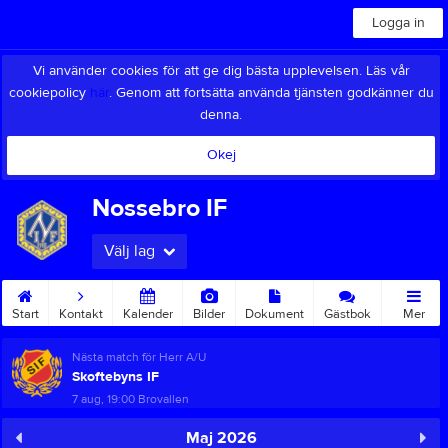
Logga in
Vi använder cookies för att ge dig bästa upplevelsen. Läs vår
cookiepolicy
här
. Genom att fortsätta använda tjänsten godkänner du
denna.
Okej
Nossebro IF
Välj lag
Start
Kontakt
Kalender
Bilder
Dokument
Gästbok
Mer
Nästa match för Herr A/U
Skoftebyns IF
7 aug, 19:00
Brovallen
Maj 2026