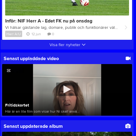
Inför: NIF Herr A - Edet FK nu på onsdag
Vi hälsar gästande lag, domare, publik och funktionärer välkomna till Brovallen för ny hemmamatch för NIF:s Herr A-lag fotboll! Herrar Div 5 Nordvästra Nossebro IF - Edet FK Onsdag 17 juni kl. 19.00 Brovallen Ta gärna cykeln eller gå till Brovallen! SMHI väderprognos Entré: Vuxna (16 år och äldre) 50 kr Under 16 år fri entré Kiosk: Kiosken är öppen - vi säljer korv med bröd, kaffe, kaka, godis och dricka vid varje hemmamatch - samt hamburgare direkt från grillen vid de flesta matcherna! Vi tar Swish och kontanter i Entrén och i Kiosken. Lotter: Vid utvalda matcher kan man köpa lotter av våra ungdomsspelare och vinna godispåsar! Toaletter: Toalett finns tillgänglig för publiken vid våra hemmamatcher på Brovallen och Sparbanksvallen Stallaholm. Matchbollar: Dagens MATCHBOLLAR skänkta av: Monterra.se, Nordway Store AB/VANO IT, Schedevi Psykiatri, Rest: Liljedahl/Nosse Kvarn, Pipelife Sverige AB Vi tackar alla våra sponsorer för Ert stöd! Länkar: Min Fotboll - Livescore Matchfakta VFF: NIF - Edet FK Herrar Div 5 Nordvästra - Spelprogram och tabell Edet FK hemsida Bilder från tidigare matcher Information om alla våra anläggningar Nästa hemmamatch är den 26 juni mot Ardala GoIF. Välkomna till Brovallen!
Herr A/U
12 jun
0
Visa fler nyheter
Senast uppladdade video
Fritidskortet
Här är en lite film som visar hur Ni skall anvä...
Senast uppdaterade album