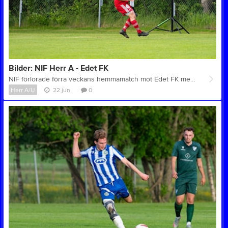
Bilder: NIF Herr A - Edet FK
NIF förlorade förra veckans hemmamatch mot Edet FK med uddamålet 3-2. Se bilder från matchen här Foto: Patrik Edberg
Herr A/U
22 jun
0