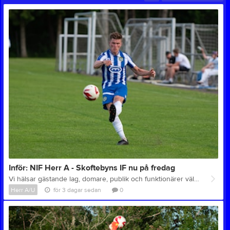
Inför: NIF Herr A - Skoftebyns IF nu på fredag
Vi hälsar gästande lag, domare, publik och funktionärer välkomna till Brovallen för ny hemmamatch för NIF:s Herr A-lag fotboll! Herrar Div 5 Nordvästra Nossebro IF - Skoftebyns IF Fredag 7 aug kl. 19.00 Brovallen Ta gärna cykeln eller gå till Brovallen! SMHI väderprognos Entré: Vuxna (16 år och äldre) 50 kr Under 16 år fri entré Kiosk: Kiosken är öppen - vi säljer korv med bröd, kaffe, kaka, godis och dricka vid varje hemmamatch - samt hamburgare direkt från grillen vid de flesta matcherna! Vi tar Swish och kontanter i Entrén och i Kiosken. Lotter: Vid utvalda matcher kan man köpa lotter av våra ungdomsspelare och vinna godispåsar! Toaletter: Toalett finns tillgänglig för publiken vid våra hemmamatcher på Brovallen och Sparbanksvallen Stallaholm. Matchbollar: Dagens MATCHBOLLAR skänkta av: Essunga Bostäder AB, PUB 28, Sparbanken Skaraborg, Jubels Golv AB Vi tackar alla våra sponsorer för Ert stöd! Länkar: Min Fotboll - Livescore Matchfakta VFF: NIF - Skoftebyns IF Herrar Div 5 Nordvästra - Spelprogram och tabell Skoftebyns IF hemsida Bilder från tidigare matcher Information om alla våra anläggningar Nästa hemmamatch är den 21 augusti kl. 18.45 mot Råda BK. Välkomna till Brovallen!
Herr A/U
för 3 dagar sedan
0