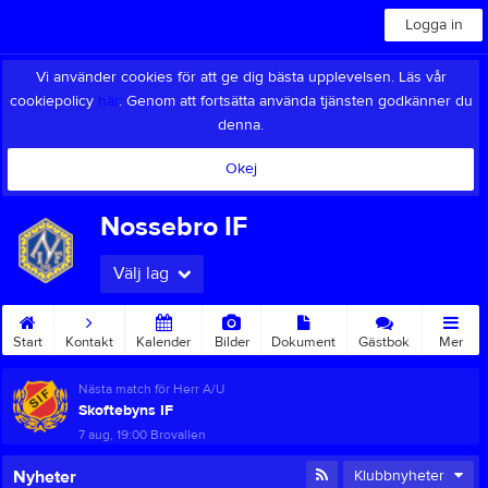
Logga in
Vi använder cookies för att ge dig bästa upplevelsen. Läs vår
cookiepolicy
här
. Genom att fortsätta använda tjänsten godkänner du
denna.
Okej
Nossebro IF
Välj lag
Start
Kontakt
Kalender
Bilder
Dokument
Gästbok
Mer
Nästa match för Herr A/U
Skoftebyns IF
7 aug, 19:00
Brovallen
Nyheter
Klubbnyheter