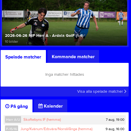
2026-06-26 NIF Herr A - Ardala GoIF (1-4)
10 bilder
Kommande matcher
Spelade matcher
Inga matcher hittades
Visa alla spelade matcher
Kalender
På gång
7 aug, 19:00
Herr A/U
Skoftebyns IF (hemma)
9 aug, 16:00
F-15/16
Jung/Kvänum/Edsvära/NorraVånga (hemma)