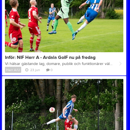
Inför: NIF Herr A - Ardala GoIF nu på fredag
Vi hälsar gästande lag, domare, publik och funktionärer välkomna till Brovallen för ny hemmamatch för NIF:s Herr A-lag fotboll! Herrar Div 5 Nordvästra Nossebro IF - Ardala GoIF Fredag 26 juni kl. 19.00 Brovallen Ta gärna cykeln eller gå till Brovallen! SMHI väderprognos Entré: Vuxna (16 år och äldre) 50 kr Under 16 år fri entré Kiosk: Kiosken är öppen - vi säljer korv med bröd, kaffe, kaka, godis och dricka vid varje hemmamatch - samt hamburgare direkt från grillen vid de flesta matcherna! Vi tar Swish och kontanter i Entrén och i Kiosken. Lotter: Vid utvalda matcher kan man köpa lotter av våra ungdomsspelare och vinna godispåsar! Toaletter: Toalett finns tillgänglig för publiken vid våra hemmamatcher på Brovallen och Sparbanksvallen Stallaholm. Matchbollar: Dagens MATCHBOLLAR skänkta av: Couchers Bilservice AB, ICA Supermarket Nossebro, Nossebro Energi AB, Sydved AB Vi tackar alla våra sponsorer för Ert stöd! Länkar: Min Fotboll - Livescore Matchfakta VFF: NIF - Ardala GoIF Herrar Div 5 Nordvästra - Spelprogram och tabell Ardala GoIF hemsida Bilder från tidigare matcher Information om alla våra anläggningar Nästa hemmamatch är den 7 augusti mot Skoftebyns IF. Glöm inte derbyt borta mot Elmer-Fåglum FK den 3 juli. Välkomna till Brovallen!
Herr A/U
23 jun
0