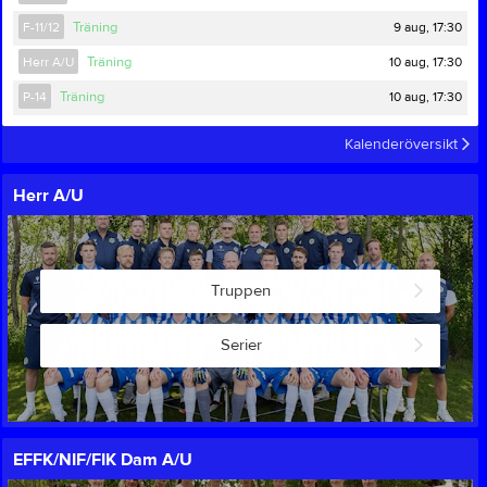
9 aug, 17:30
F-11/12
Träning
10 aug, 17:30
Herr A/U
Träning
10 aug, 17:30
P-14
Träning
Kalenderöversikt
Herr A/U
Truppen
Serier
EFFK/NIF/FIK Dam A/U