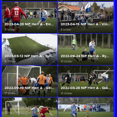
2023-04-28 NIF Herr A - Emtunga/Tråvad/Larv (1-0) (Herr A/U)
2023-04-15 NIF Herr A - Vinninga AIF (2-1) (Herr A/U)
11 bilder
8 bilder
2023-03-12 NIF Herr A - Syrianska FK Lidk (0-2) (Herr A/U)
2022-09-24 NIF Herr A - Rydboholms SK (Herr A/U)
10 bilder
10 bilder
2022-09-10 NIF Herr A - Gällstads FK (Herr A/U)
2022-08-28 NIF Herr A - Skene IF (Herr A/U)
17 bilder
13 bilder