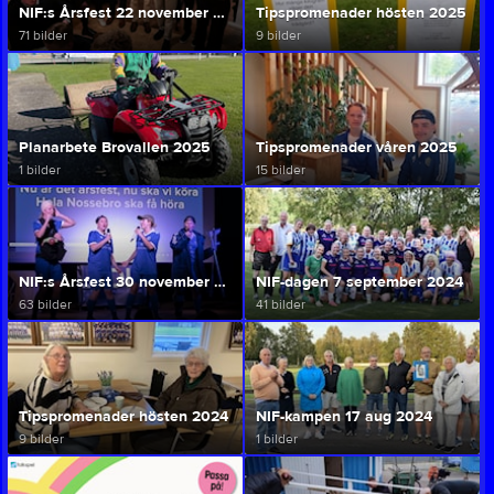
NIF:s Årsfest 22 november 2025
Tipspromenader hösten 2025
71 bilder
9 bilder
Planarbete Brovallen 2025
Tipspromenader våren 2025
1 bilder
15 bilder
NIF:s Årsfest 30 november 2024
NIF-dagen 7 september 2024
63 bilder
41 bilder
Tipspromenader hösten 2024
NIF-kampen 17 aug 2024
9 bilder
1 bilder