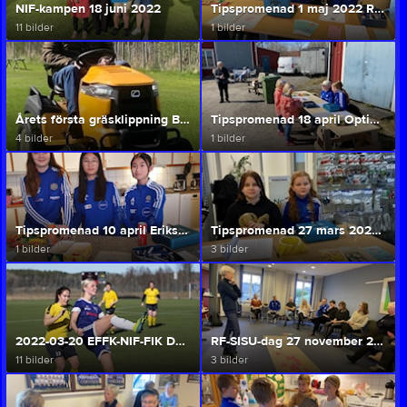
NIF-kampen 18 juni 2022
Tipspromenad 1 maj 2022 Räddningstjänsten
11 bilder
1 bilder
Årets första gräsklippning Brovallen 23 april 2022
Tipspromenad 18 april Optimal Bygg
4 bilder
1 bilder
Tipspromenad 10 april Eriksons Chark
Tipspromenad 27 mars 2022 Nossebro Energi
1 bilder
3 bilder
2022-03-20 EFFK-NIF-FIK Dam - Hemsjö IF
RF-SISU-dag 27 november 2021
11 bilder
3 bilder