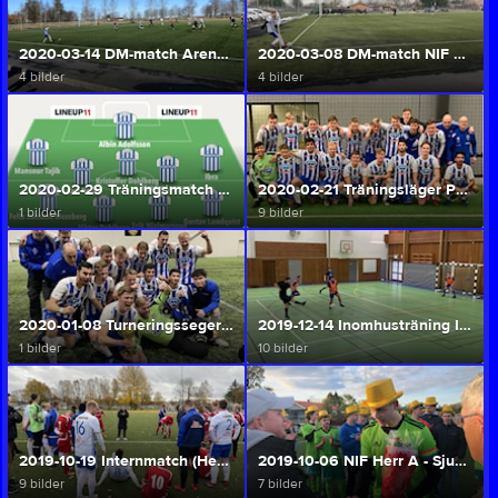
2020-03-14 DM-match Arentorp/Helås FK - NIF herr A (Herr A/U)
2020-03-08 DM-match NIF Herr A - Örslösa-Söne IK (Herr A/U)
4 bilder
4 bilder
2020-02-29 Träningsmatch Wargöns IK - NIF Herr A (Herr A/U)
2020-02-21 Träningsläger Prioritet Serneke Arena (Herr A/U)
1 bilder
9 bilder
2020-01-08 Turneringsseger Varaallianssen (Herr A/U)
2019-12-14 Inomhusträning Idrottshallen (Herr A/U)
1 bilder
10 bilder
2019-10-19 Internmatch (Herr A/U)
2019-10-06 NIF Herr A - Sjuntorps IF (Herr A/U)
9 bilder
7 bilder