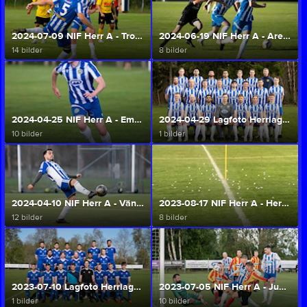
2024-07-09 NIF Herr A - Trollhättans IF (2-3) (Herr A/U)
2024-06-19 NIF Herr A - Arentorp/Helås FK 1-4 (Herr A/U)
14 bilder
8 bilder
2024-04-25 NIF Herr A - Emtunga/Tråvad/Larv (Herr A/U)
2024-04-29 Lagfoto Herrlaget 2024 (Herr A/U)
10 bilder
1 bilder
2024-04-10 NIF Herr A - Vänersborgs IF (Herr A/U)
2023-08-17 NIF Herr A - Herrljunga SK FK (1-0) (Herr A/U)
12 bilder
8 bilder
2023-07-10 Lagfoto Herrlaget 2023 (Herr A/U)
2023-07-05 NIF Herr A - Jung/Kvänum 10 IF (3-2) (Herr A/U)
1 bilder
10 bilder