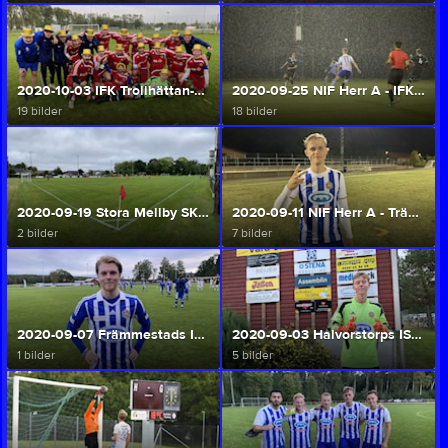
2020-10-03 IFK Trollhättan-NIF HerrA (Serieseger) (Herr A/U)
2020-09-25 NIF Herr A - IFK Emtunga (Herr A/U)
19 bilder
18 bilder
2020-09-19 Stora Mellby SK - NIF Herr A (Herr A/U)
2020-09-11 NIF Herr A - Trässbergs BK (Herr A/U)
2 bilder
7 bilder
2020-09-07 Främmestads IK - NIF Herr U (Herr A/U)
2020-09-03 Halvorstorps IS - NIF Herr A (Herr A/U)
1 bilder
5 bilder