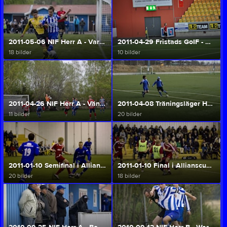
2011-05-06 NIF Herr A - Vara SK (Herr A/U)
2011-04-29 Fristads GoIF - NIF herr A (Herr A/U)
18 bilder
10 bilder
2011-04-26 NIF Herr A - Vänersborgs IF (Herr A/U)
2011-04-08 Träningsläger Helsingborg (Herr A/U)
11 bilder
20 bilder
2011-01-10 Semifinal i Allianscupen (Herr A/U)
2011-01-10 Final i Allianscupen (Herr A/U)
20 bilder
18 bilder