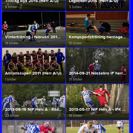
Tillslag Eija 2015 (Herr A/U)
Lagbilder 2015 (Herr A/U)
8 bilder
3 bilder
Vinterträning i februari 2013 (Herr A/U)
Kampsportsträning herrlaget 2014-01-11 (Herr A/U)
18 bilder
10 bilder
Alllianscupen 2011 (Herr A/U)
2014-09-21 Nossebro IF herr - IK Friscopojkarna (Herr A/U)
1 bilder
31 bilder
2013-06-15 NIF Herr A - Råda BK (Herr A/U)
2013-05-17 NIF Herr A - IFK Emtunga (Herr A/U)
22 bilder
18 bilder