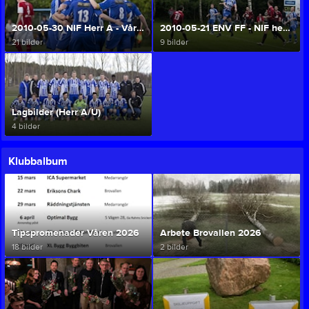
2010-05-30 NIF Herr A - Vårgårda IK (Herr A/U)
2010-05-21 ENV FF - NIF herr A (Herr A/U)
21 bilder
9 bilder
Lagbilder (Herr A/U)
4 bilder
Klubbalbum
Tipspromenader Våren 2026
Arbete Brovallen 2026
18 bilder
2 bilder