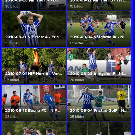
2010-09-25 NIF Herr A - Bosna FC (Herr A/U)
2010-09-12 NIF Herr B - Wargöns IK (Herr A/U)
30 bilder
15 bilder
2010-09-11 NIF Herr A - Fristad GoIF (Herr A/U)
2010-09-04 Vårgårda IK - NIF Herr A (Herr A/U)
19 bilder
17 bilder
2010-07-01 NIF Herr A - Vara SK (Herr A/U)
2010-06-23 Alingsås IF - NIF Herr A (Herr A/U)
27 bilder
20 bilder
2010-06-18 Bosna FC - NIF Herr A (Herr A/U)
2010-06-04 Fristad GoIF - NIF Herr A (Herr A/U)
28 bilder
25 bilder