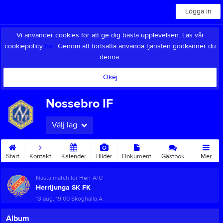
Logga in
Vi använder cookies för att ge dig bästa upplevelsen. Läs vår
cookiepolicy
här
. Genom att fortsätta använda tjänsten godkänner du
denna.
Okej
Nossebro IF
Välj lag
Start
Kontakt
Kalender
Bilder
Dokument
Gästbok
Mer
Nästa match för Herr A/U
Herrljunga SK FK
13 aug, 19:00
Skoghälla A
Album