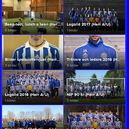
Beep-test, lunch o teori (Herr A/U)
Lagbild 2017 (Herr A/U)
8 bilder
1 bilder
Bilder spelarintervjuer (Herr A/U)
Tränare och ledare 2016 (Herr A/U)
3 bilder
8 bilder
Lagbild 2016 (Herr A/U)
NIF 90 år (Herr A/U)
1 bilder
2 bilder