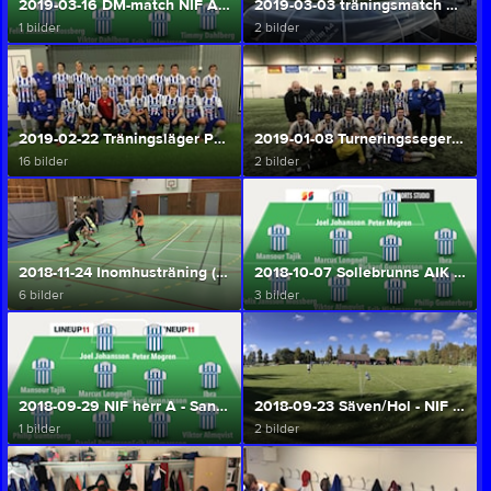
2019-03-16 DM-match NIF A - Limmareds IF (Herr A/U)
2019-03-03 träningsmatch NIF A - FC Corner (Herr A/U)
1 bilder
2 bilder
2019-02-22 Träningsläger Prioritet Serneke Arena (Herr A/U)
2019-01-08 Turneringsseger Varaalliansen 2019 (Herr A/U)
16 bilder
2 bilder
2018-11-24 Inomhusträning (Herr A/U)
2018-10-07 Sollebrunns AIK - NIF herr A (Herr A/U)
6 bilder
3 bilder
2018-09-29 NIF herr A - Sandared/Sjömarken (Herr A/U)
2018-09-23 Säven/Hol - NIF herr A (Herr A/U)
1 bilder
2 bilder