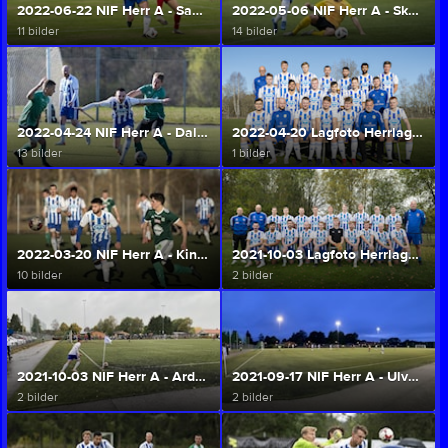
2022-06-22 NIF Herr A - Sandareds IF (Herr A/U)
2022-05-06 NIF Herr A - Skepplanda BTK (Herr A/U)
11 bilder
14 bilder
2022-04-24 NIF Herr A - Dalsjöfors GoIF (Herr A/U)
2022-04-20 Lagfoto Herrlaget 2022 (Herr A/U)
13 bilder
1 bilder
2022-03-20 NIF Herr A - Kinne-Vedums IF (Herr A/U)
2021-10-03 Lagfoto Herrlaget 2021 (Herr A/U)
10 bilder
2 bilder
2021-10-03 NIF Herr A - Ardala GoIF (Herr A/U)
2021-09-17 NIF Herr A - Ulvåkers IF (Herr A/U)
2 bilder
2 bilder