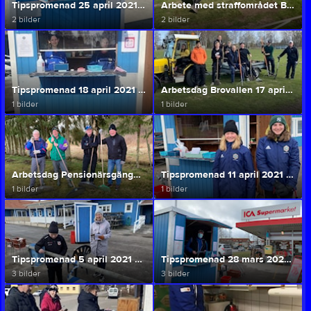
Tipspromenad 25 april 2021 Optimal Bygg
Arbete med straffområdet Brovallen 24 april 2021
2 bilder
2 bilder
Tipspromenad 18 april 2021 Elins Bageri&Konditori
Arbetsdag Brovallen 17 april 2021
1 bilder
1 bilder
Arbetsdag Pensionärsgänget junior 12 april 2021
Tipspromenad 11 april 2021 Eriksons Chark
1 bilder
1 bilder
Tipspromenad 5 april 2021 Brovallen
Tipspromenad 28 mars 2021 ICA Supermarket
3 bilder
3 bilder