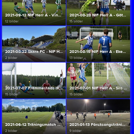
2021-09-12 NIF Herr A - Vinninga AIF (Herr A/U)
2021-08-28 NIF Herr A - Götene IF (Herr A/U)
12 bilder
15 bilder
2021-08-22 Skara FC - NIF Herr A (Herr A/U)
2021-08-15 NIF Herr A - Ekedalens SK (Herr A/U)
2 bilder
13 bilder
2021-07-07 Främmestads IK - NIF Herr A (Herr A/U)
2021-07-01 NIF Herr A - Sils IF (Herr A/U)
15 bilder
15 bilder
2021-06-12 Träningsmatch NIF - Skepplanda BTK (Herr A/U)
2021-01-13 Försäsongsträning på konstgräsplanen (Herr A/U)
2 bilder
9 bilder