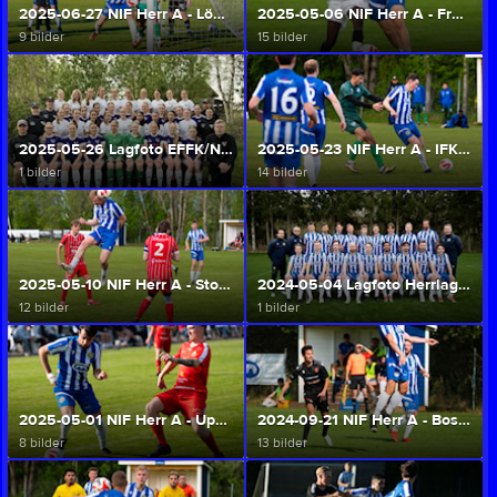
2025-06-27 NIF Herr A - Lödöse Nygård IK (Herr A/U)
2025-05-06 NIF Herr A - Främmestad IK (2-2) (Herr A/U)
9 bilder
15 bilder
2025-05-26 Lagfoto EFFK/NIF/FIK Damlag 2025 (EFFK/NIF/FIK Dam A/U)
2025-05-23 NIF Herr A - IFK Trollhättan (Herr A/U)
1 bilder
14 bilder
2025-05-10 NIF Herr A - Stora Mellby SK (Herr A/U)
2024-05-04 Lagfoto Herrlaget 2025 (Herr A/U)
12 bilder
1 bilder
2025-05-01 NIF Herr A - Upphärads IS (Herr A/U)
2024-09-21 NIF Herr A - Bosna FC (3-2) (Herr A/U)
8 bilder
13 bilder