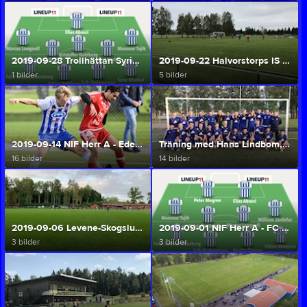
2019-09-28 Trollhättan Syrianska FK - NIF Herr A (Herr A/U)
2019-09-22 Halvorstorps IS - NIF Herr A (Herr A/U)
1 bilder
5 bilder
2019-09-14 NIF Herr A - Edet FK (Herr A/U)
Träning med Hans Lindbom, Elfsborg, 10 sept 2019 (Herr A/U)
16 bilder
14 bilder
2019-09-06 Levene-Skogslunds IF - NIF Herr A (Herr A/U)
2019-09-01 NIF Herr A - FC Corner (Herr A/U)
3 bilder
3 bilder