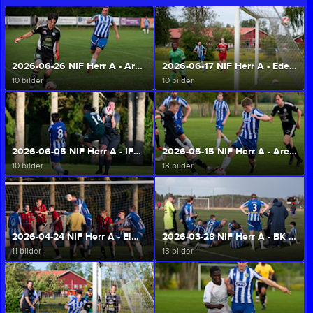
2026-06-26 NIF Herr A - Ardala GoIF (1-4) (Herr A/U)
2026-06-17 NIF Herr A - Edet FK (2-3) (Herr A/U)
10 bilder
10 bilder
2026-06-05 NIF Herr A - IFK Trollhättan (1-1) (Herr A/U)
2026-05-15 NIF Herr A - Arentorp/Helås FK (1-5) (Herr A/U)
10 bilder
13 bilder
2026-04-24 NIF Herr A - Elmer-Fåglum FK 1-1 (Herr A/U)
2026-03-28 NIF Herr A - BK Spark A (0-2) (Herr A/U)
11 bilder
13 bilder