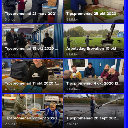
Tipspromenad 21 mars 2021 Nossebro Energi
Tipspromenad 25 okt 2020 Gerdas Bröd
3 bilder
8 bilder
Tipspromenad 18 okt 2020 Sparbanken Skaraborg
Arbetsdag Brovallen 10 okt 2020
2 bilder
8 bilder
Tipspromenad 11 okt 2020 från Svenska Foder AB
Tipspromenad 4 okt 2020 Elins Bageri & Konditori
4 bilder
2 bilder
Tipspromenad 27 sept 2020 XL Bygg Byggbiten
Tipspromenad 20 sept 2020 från Räddningstjänsten
2 bilder
7 bilder