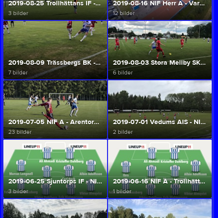
2019-08-25 Trollhättans IF - NIF Herr A (Herr A/U)
2019-08-16 NIF Herr A - Vara SK (Herr A/U)
3 bilder
12 bilder
2019-08-09 Trässbergs BK - NIF Herr A (Herr A/U)
2019-08-03 Stora Mellby SK - NIF Herr A (Herr A/U)
7 bilder
6 bilder
2019-07-05 NIF A - Arentorp Helås FK (Herr A/U)
2019-07-01 Vedums AIS - NIF A (Herr A/U)
23 bilder
2 bilder
2019-06-25 Sjuntorps IF - NIF (Herr A/U)
2019-06-16 NIF A - Trollhätttans Syrianska FK (Herr A/U)
3 bilder
1 bilder