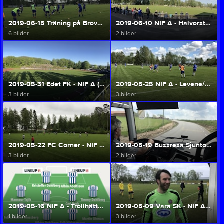
2019-06-15 Träning på Brovallen (Herr A/U)
2019-06-10 NIF A - Halvorstorps IS (Herr A/U)
6 bilder
2 bilder
2019-05-31 Edet FK - NIF A (Herr A/U)
2019-05-25 NIF A - Levene/Skogslunds IF (Herr A/U)
3 bilder
3 bilder
2019-05-22 FC Corner - NIF A (Herr A/U)
2019-05-19 Bussresa Sjuntorps IS - NIF U (Herr A/U)
3 bilder
2 bilder
2019-05-16 NIF A - Trollhättans IF (Herr A/U)
2019-05-09 Vara SK - NIF A (Herr A/U)
1 bilder
3 bilder