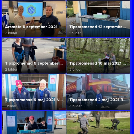
Årsmöte 8 september 2021
Tipspromenad 12 september 2021 Essunga Bostäder
2 bilder
1 bilder
Tipspromenad 5 september 2021 ICA Supermarket
Tipspromenad 16 maj 2021 Equmeniakyrkan
2 bilder
3 bilder
Tipspromenad 9 maj 2021 Nossans GK
Tipspromenad 2 maj 2021 Räddningstjänsten
1 bilder
3 bilder