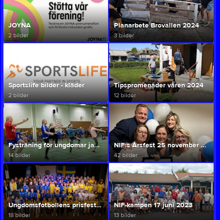
JOYNA
Planarbete Brovallen 2024
2 bilder
3 bilder
Sportslife bilder - kläder
Tipspromenader våren 2024
2 bilder
12 bilder
Fysträning för ungdomar januari-februari 2024
NIF:s Årsfest 25 november 2023
14 bilder
42 bilder
Ungdomsfotbollens prisfest 27 nov 2023
NIF-kampen 17 juni 2023
18 bilder
13 bilder