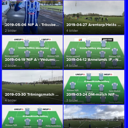
2019-05-06 NIF A - Trässbergs BK (Herr A/U)
2019-04-27 Arentorp/Helås - NIF A (Herr A/U)
2 bilder
4 bilder
2019-04-19 NIF A - Vedums AIS (Herr A/U)
2019-04-12 Annelunds IF - NIF A (Herr A/U)
2 bilder
4 bilder
2019-03-30 Träningsmatch NIF A - Arentorp/Helås (Herr A/U)
2019-03-24 DM-match NIF A - IFK Hjo (Herr A/U)
4 bilder
3 bilder