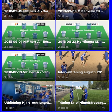
2018-09-15 NIF herr A - Borås AIK (Herr A/U)
2018-09-09 Östadkulle SK - NIF herr A (Herr A/U)
4 bilder
3 bilder
2018-09-01 NIF herr A - Bergdalens IK (Herr A/U)
2018-08-23 Herrljunga SK - NIF herr A (Herr A/U)
2 bilder
2 bilder
2018-08-18 NIF herr A - Vedums AIS (Herr A/U)
Intervallträning augusti 2018 (Herr A/U)
3 bilder
3 bilder
Utbildning Hjärt- och lungräddning 28 juni 2018 (Herr A/U)
Träning Krist Himelfärdsdag 10/5 2018 (Herr A/U)
1 bilder
9 bilder