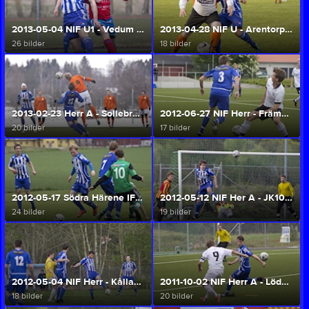
2013-05-04 NIF U1 - Vedum (Herr A/U)
2013-04-28 NIF U - ArentorpHelås (Herr A/U)
26 bilder
18 bilder
2013-02-23 Herr A - Sollebrunn AIK Träningsmatch (Herr A/U)
2012-06-27 NIF Herr - Främmestad IK (Herr A/U)
20 bilder
17 bilder
2012-05-17 Södra Härene IF - NIF Herr A (Herr A/U)
2012-05-12 NIF Her A - JK10 IF (Herr A/U)
24 bilder
19 bilder
2012-05-04 NIF Herr - Kållandsö GoiF (Herr A/U)
2011-10-02 NIF Herr A - LödöseNygård (Herr A/U)
18 bilder
20 bilder