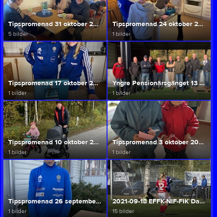
Tipspromenad 31 oktober 2021 Gerdas Bröd
Tipspromenad 24 oktober 2021 Sparbanken Skaraborg
5 bilder
1 bilder
Tipspromenad 17 oktober 2021 Bala Agri
Yngre Pensionärsgänget 13 oktober 2021
1 bilder
1 bilder
Tipspromenad 10 oktober 2021 NLT
Tipspromenad 3 oktober 2021 XL Bygg Byggbiten
1 bilder
1 bilder
Tipspromenad 26 september 2021 Hembygdsföreningen
2021-09-18 EFFK-NIF-FIK Dam - Trollhättans BoIS
1 bilder
15 bilder