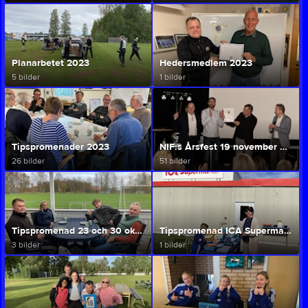
Planarbetet 2023
Hedersmedlem 2023
5 bilder
1 bilder
Tipspromenader 2023
NIF:s Årsfest 19 november 2022
26 bilder
51 bilder
Tipspromenad 23 och 30 okt 2022
Tipspromenad ICA Supermarket 4 september 2022
3 bilder
1 bilder