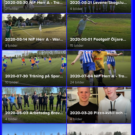
2020-08-30 NIF Herr A - Trollhättan Syrianska FK (Herr A/U)
2020-08-21 Levene/Skogslunds IF - NIF Herr A (Herr A/U)
21 bilder
4 bilder
2020-08-14 NIF Herr A - Wargöns IK (Herr A/U)
2020-08-01 Footgolf Öijared (Herr A/U)
3 bilder
15 bilder
2020-07-30 Träning på Sparbanksvallen Stallaholm (Herr A/U)
2020-07-04 NIF Herr A - Trollhättans IF (Herr A/U)
10 bilder
24 bilder
2020-05-03 Arbetsdag Brovallen (Herr A/U)
2020-03-28 Pizza-kväll och FIFA-turnering (Herr A/U)
4 bilder
4 bilder