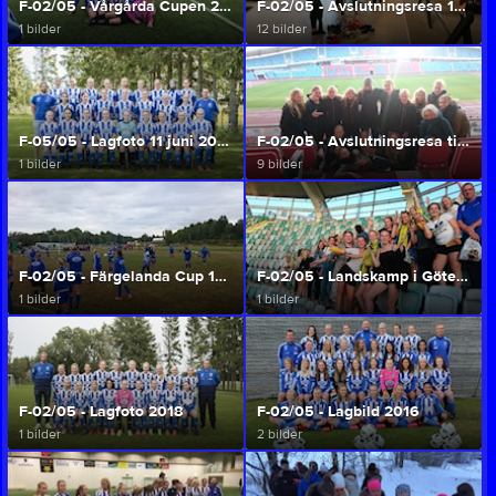
F-02/05 - Vårgårda Cupen 25 mars 2018
F-02/05 - Avslutningsresa 17 okt 2019
1 bilder
12 bilder
F-05/05 - Lagfoto 11 juni 2019
F-02/05 - Avslutningsresa till Göteborg 7 okt 2018
1 bilder
9 bilder
F-02/05 - Färgelanda Cup 13 aug 2018
F-02/05 - Landskamp i Göteborg 11 juni 2018
1 bilder
1 bilder
F-02/05 - Lagfoto 2018
F-02/05 - Lagbild 2016
1 bilder
2 bilder
Nossebro IF
Följ
Följ oss för uppdateringar