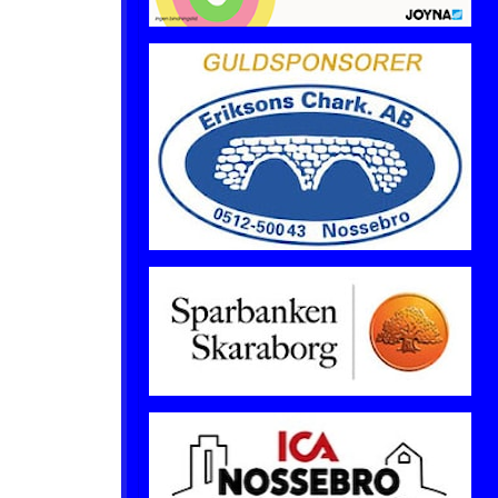
Lotter & Spel
Medlemsavgifter
Bli medlem
Länkar
NIF-NYTT
Om Nossebro IF
Sociala medier
Styrelsen
Swish
Tipspromenad
Video
Årets NIF:are
Sparbanksvallen
EFFK/NIF/FIK Dam