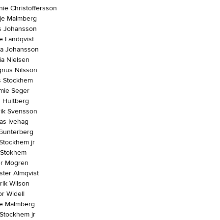
ie Christoffersson
je Malmberg
 Johansson
 Landqvist
ta Johansson
a Nielsen
nus Nilsson
s Stockhem
mie Seger
 Hultberg
ik Svensson
as Ivehag
Gunterberg
Stockhem jr
 Stokhem
r Mogren
ster Almqvist
ik Wilson
r Widell
e Malmberg
Stockhem jr