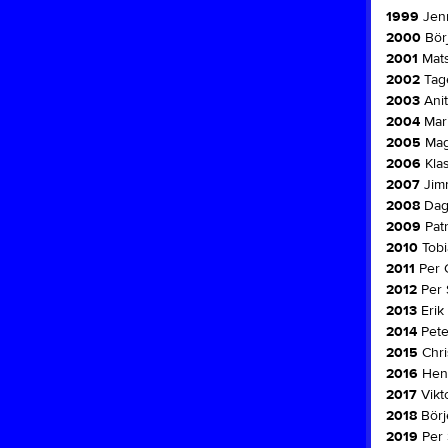
1999
Jenn
2000
Bör
2001
Mats
2002
Tage
2003
Ani
2004
Mari
2005
Mag
2006
Kla
2007
Jim
2008
Dag
2009
Patr
2010
Tobi
2011
Per 
2012
Per 
2013
Erik
2014
Pete
2015
Chri
2016
Henr
2017
Vikto
2018
Börj
2019
Per 