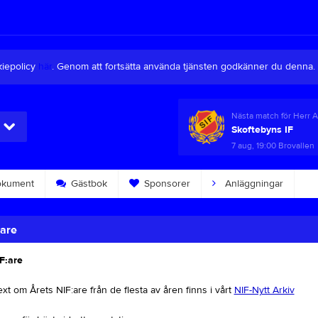
kiepolicy
här
. Genom att fortsätta använda tjänsten godkänner du denna.
Nästa match för Herr 
Skoftebyns IF
7 aug, 19:00
Brovallen
kument
Gästbok
Sponsorer
Anläggningar
:are
F:are
ext om Årets NIF:are från de flesta av åren finns i vårt
NIF-Nytt Arkiv