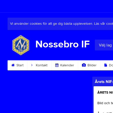
Vi använder cookies för att ge dig bästa upplevelsen. Läs vår coo
Nossebro IF
Välj lag
Start
Kontakt
Kalender
Bilder
Do
Årets NIF
ÅRETS NI
Bild och t