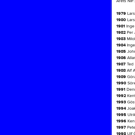
Årets NIF:
1979
Lars
1980
Lars
1981
Inge
1982
Per 
1983
Milol
1984
Inge
1985
John
1986
Alla
1987
Ted 
1988
Alf 
1989
Göra
1990
Söre
1991
Denn
1992
Kent
1993
Göst
1994
Joak
1995
Ulri
1996
Kenn
1997
Pete
1998
Ulf 