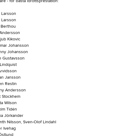
are - för bästa idrottsprestation:
 Larsson
 Larsson
 Berthou
Andersson
jub Kikovic
mar Johansson
ny Johansson
n Gustavsson
Lindquist
Arvidsson
n Jansson
n Restin
y Andersson
 Stockhem
a Wilson
im Tidén
ka Jörkander
th Nilsson, Sven-Olof Lindahl
r Ivehag
Östlund