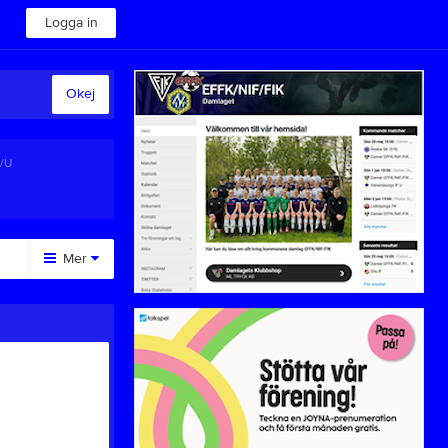
Logga in
Okej
A/U
Mer
Huvudmeny
Arkiv
Blodgivning
Föreningsemblem
Föreningskläder
Kiosk