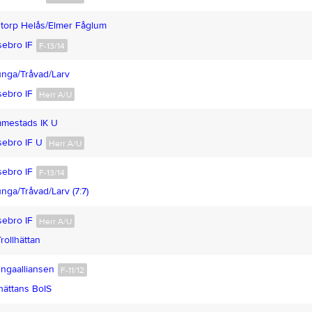
torp Helås/Elmer Fåglum
ebro IF
F-13/14
nga/Tråvad/Larv
ebro IF
Herr A/U
mestads IK U
ebro IF U
Herr A/U
ebro IF
F-13/14
nga/Tråvad/Larv (7:7)
ebro IF
Herr A/U
rollhättan
ngaalliansen
F-11/12
lhättans BoIS