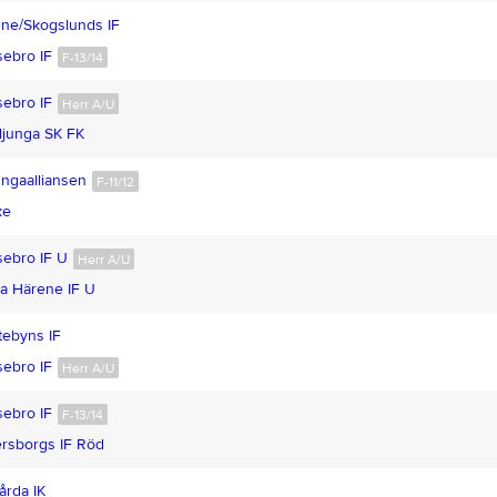
ne/Skogslunds IF
ebro IF
F-13/14
ebro IF
Herr A/U
ljunga SK FK
ngaalliansen
F-11/12
ke
ebro IF U
Herr A/U
a Härene IF U
tebyns IF
ebro IF
Herr A/U
ebro IF
F-13/14
rsborgs IF Röd
årda IK