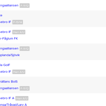
ngaalliansen
F-11/12
ke
ebro IF
F-13/14
ebro IF
Herr A/U
r-Fåglum FK
ngaalliansen
F-11/12
planda/Sjövik
la GoIF
ebro IF
Herr A/U
lhättans BoIS
ngaalliansen
F-11/12
ebro IF A
Herr A/U
nga/Tråvad/Larv A