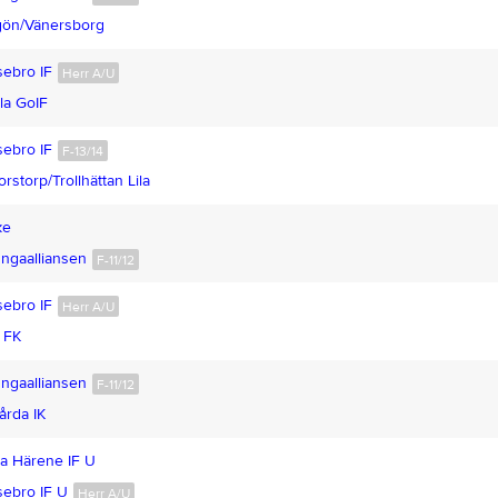
ön/Vänersborg
ebro IF
Herr A/U
la GoIF
ebro IF
F-13/14
rstorp/Trollhättan Lila
ke
ngaalliansen
F-11/12
ebro IF
Herr A/U
 FK
ngaalliansen
F-11/12
årda IK
a Härene IF U
ebro IF U
Herr A/U