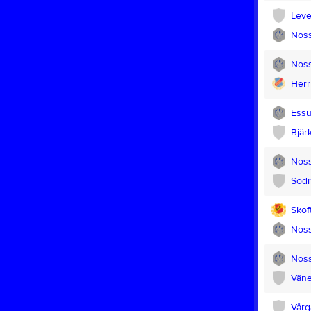
Leve
Noss
Noss
Herr
Essu
Bjär
Noss
Södr
Skof
Noss
Noss
Väne
Vårg