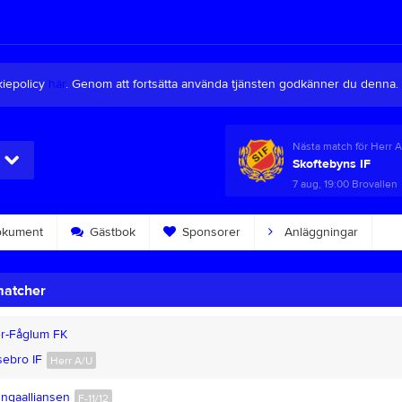
kiepolicy
här
. Genom att fortsätta använda tjänsten godkänner du denna.
Nästa match för Herr 
Skoftebyns IF
7 aug, 19:00
Brovallen
kument
Gästbok
Sponsorer
Anläggningar
matcher
r-Fåglum FK
ebro IF
Herr A/U
ngaalliansen
F-11/12