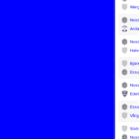
Warg
Noss
Arda
Noss
Halvo
Bjär
Essu
Noss
Edet
Essu
Vårg
Södr
Noss