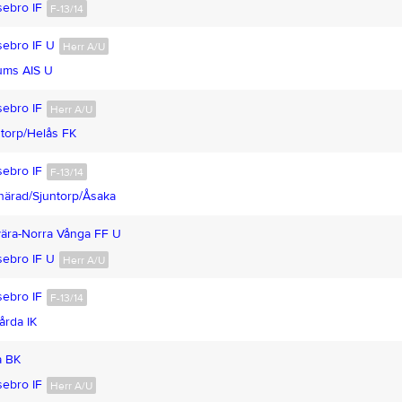
ebro IF
F-13/14
ebro IF U
Herr A/U
ms AIS U
ebro IF
Herr A/U
torp/Helås FK
ebro IF
F-13/14
ärad/Sjuntorp/Åsaka
ära-Norra Vånga FF U
ebro IF U
Herr A/U
ebro IF
F-13/14
årda IK
a BK
ebro IF
Herr A/U