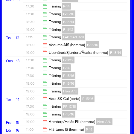
19:00
17:30
Träning
P-14
19:00
17:30
Träning
P-15/16
19:00
18:30
Träning
F-13/14
19:00
19:00
Träning
F-11/12
20:00
17:15
Träning
Lek med Boll
Tis
12
20:30
18:00
Vedums AIS (hemma)
F-15/16
18:00
19:00
Upphärad/Sjuntorp/Åsaka (hemma)
F-13/14
20:00
17:30
Träning
F-11/12
Ons
13
21:00
17:30
Träning
P-14
19:00
17:30
Träning
P-15/16
19:00
18:00
Träning
F-15/16
19:00
19:00
Träning
Herr A/U
19:30
10:00
Vara SK Gul (borta)
P-15/16
Tor
14
20:30
17:30
Träning
PF-17/18
12:00
18:00
Träning
F-15/16
18:30
19:00
Arentorp/Helås FK (hemma)
Herr A/U
Fre
15
19:30
11:00
Hjärtums IS (hemma)
P-14
Lör
16