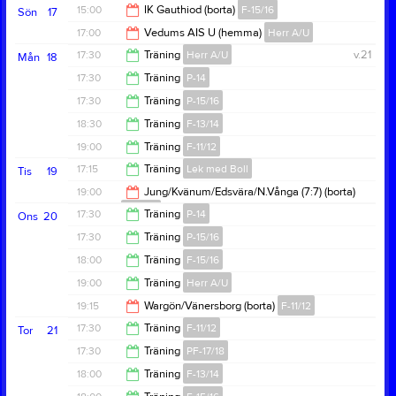
21:00
15:00
IK Gauthiod (borta)
F-15/16
Sön
17
13:00
17:00
Vedums AIS U (hemma)
Herr A/U
17:00
17:30
Träning
Herr A/U
v.21
Mån
18
19:00
17:30
Träning
P-14
19:00
17:30
Träning
P-15/16
19:00
18:30
Träning
F-13/14
19:00
19:00
Träning
F-11/12
20:00
17:15
Träning
Lek med Boll
Tis
19
20:30
19:00
Jung/Kvänum/Edsvära/N.Vånga (7:7) (borta)
F-13/14
18:00
17:30
Träning
P-14
Ons
20
21:00
17:30
Träning
P-15/16
19:00
18:00
Träning
F-15/16
19:00
19:00
Träning
Herr A/U
19:30
19:15
Wargön/Vänersborg (borta)
F-11/12
20:30
17:30
Träning
F-11/12
Tor
21
21:15
17:30
Träning
PF-17/18
19:00
18:00
Träning
F-13/14
18:30