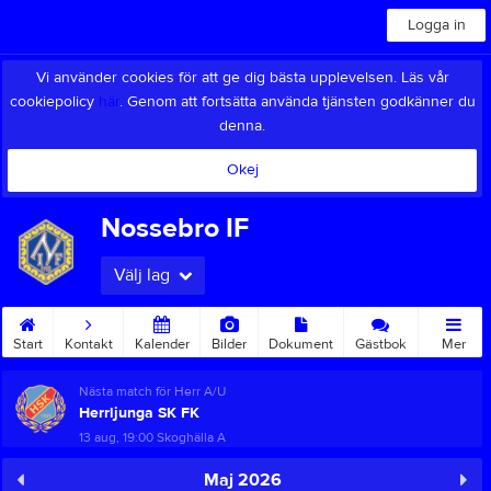
Logga in
Vi använder cookies för att ge dig bästa upplevelsen. Läs vår
cookiepolicy
här
. Genom att fortsätta använda tjänsten godkänner du
denna.
Okej
Nossebro IF
Välj lag
Start
Kontakt
Kalender
Bilder
Dokument
Gästbok
Mer
Nästa match för Herr A/U
Herrljunga SK FK
13 aug, 19:00
Skoghälla A
Maj 2026