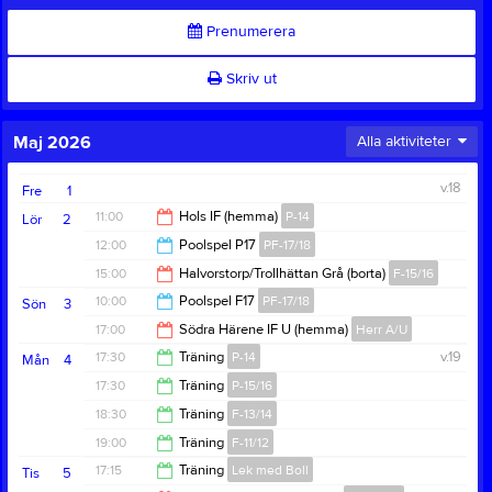
Prenumerera
Skriv ut
Maj 2026
Alla aktiviteter
v.18
Fre
1
11:00
Hols IF (hemma)
P-14
Lör
2
12:00
Poolspel P17
PF-17/18
13:00
15:00
Halvorstorp/Trollhättan Grå (borta)
F-15/16
15:00
10:00
Poolspel F17
PF-17/18
Sön
3
17:00
17:00
Södra Härene IF U (hemma)
Herr A/U
13:00
17:30
Träning
P-14
v.19
Mån
4
19:00
17:30
Träning
P-15/16
19:00
18:30
Träning
F-13/14
19:00
19:00
Träning
F-11/12
20:00
17:15
Träning
Lek med Boll
Tis
5