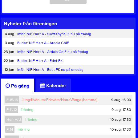
Nyheter från föreningen
4 aug
Inför: NIF Herr A - Skoftebyns IF nu på fredag
3 aug
Bilder: NIF Herr A - Ardala GoIF
23 jun
Inför: NIF Herr A - Ardala GoIF nu på fredag
22 jun
Bilder: NIF Herr A - Edet FK
12 jun
Inför: NIF Herr A - Edet FK nu på onsdag
Kalender
På gång
9 aug, 16:00
F-15/16
Jung/Kvänum/Edsvära/NorraVånga (hemma)
9 aug, 17:30
F-11/12
Träning
10 aug, 17:30
Herr A/U
Träning
10 aug, 17:30
P-14
Träning