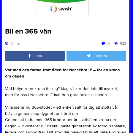
Bli en 365 vän
13 mar
0
522
Dela
Tweeta
Var med och forma framtiden för Nossebro IF – för en krona
om dagen
Vad betyder en krona för dig? Idag räcker den inte till mycket,
men för oss i Nossebro IF kan den göra hela skillnaden.
Vi lanserar nu 365-stödet – ett enkelt sätt för dig att stötta vår
blåvita gemenskap dygnet runt, året om.
Genom att bidra med 365 kronor per år – alltså en krona om
dagen – investerar du direkt i nästa generation av fotbollsspelare,
ledare och supportrar. Ditt stöd går oavkortat till att hålla Brovallen