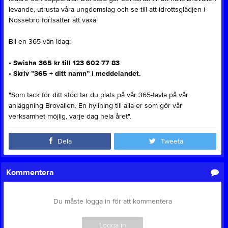
levande, utrusta våra ungdomslag och se till att idrottsglädjen i
Nossebro fortsätter att växa.
Bli en 365-vän idag:
•
Swisha 365 kr till 123 602 77 83
•
Skriv ”365 + ditt namn” i meddelandet.
"Som tack för ditt stöd tar du plats på vår 365-tavla på vår
anläggning Brovallen. En hyllning till alla er som gör vår
verksamhet möjlig, varje dag hela året".
Dela
Tweeta
Kommentera
Du måste logga in för att kommentera
Logga in