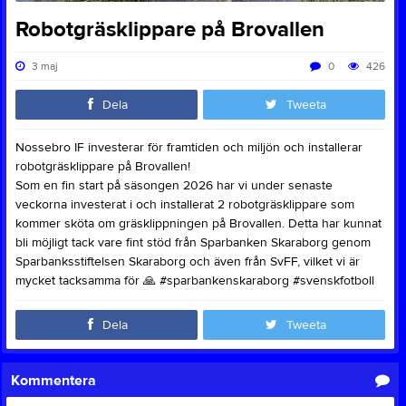
Robotgräsklippare på Brovallen
3 maj
0
426
Dela
Tweeta
Nossebro IF investerar för framtiden och miljön och installerar
robotgräsklippare på Brovallen!
Som en fin start på säsongen 2026 har vi under senaste
veckorna investerat i och installerat 2 robotgräsklippare som
kommer sköta om gräsklippningen på Brovallen. Detta har kunnat
bli möjligt tack vare fint stöd från Sparbanken Skaraborg genom
Sparbanksstiftelsen Skaraborg och även från SvFF, vilket vi är
mycket tacksamma för
🙏
#sparbankenskaraborg #svenskfotboll
Dela
Tweeta
Kommentera