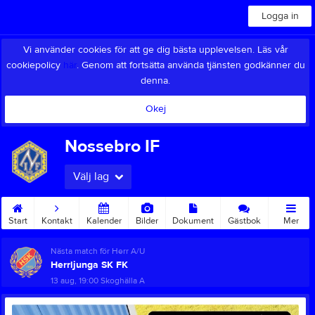
Logga in
Vi använder cookies för att ge dig bästa upplevelsen. Läs vår
cookiepolicy
här
. Genom att fortsätta använda tjänsten godkänner du
denna.
Okej
Nossebro IF
Välj lag
Start
Kontakt
Kalender
Bilder
Dokument
Gästbok
Mer
Nästa match för Herr A/U
Herrljunga SK FK
13 aug, 19:00
Skoghälla A