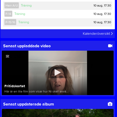
10 aug, 17:30
Herr A/U
Träning
10 aug, 17:30
P-14
Träning
10 aug, 17:30
P-15/16
Träning
Kalenderöversikt
Senast uppladdade video
Fritidskortet
Här är en lite film som visar hur Ni skall anvä...
Senast uppdaterade album