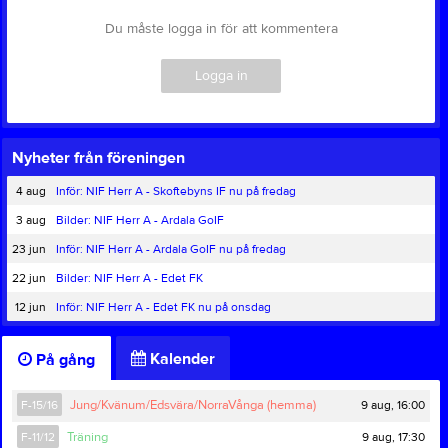
Du måste logga in för att kommentera
Logga in
Nyheter från föreningen
4 aug
Inför: NIF Herr A - Skoftebyns IF nu på fredag
3 aug
Bilder: NIF Herr A - Ardala GoIF
23 jun
Inför: NIF Herr A - Ardala GoIF nu på fredag
22 jun
Bilder: NIF Herr A - Edet FK
12 jun
Inför: NIF Herr A - Edet FK nu på onsdag
Kalender
På gång
9 aug, 16:00
F-15/16
Jung/Kvänum/Edsvära/NorraVånga (hemma)
9 aug, 17:30
F-11/12
Träning