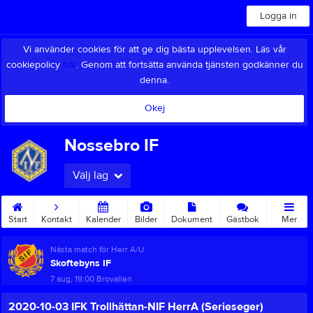
Logga in
Vi använder cookies för att ge dig bästa upplevelsen. Läs vår
cookiepolicy
här
. Genom att fortsätta använda tjänsten godkänner du
denna.
Okej
Nossebro IF
Välj lag
Start
Kontakt
Kalender
Bilder
Dokument
Gästbok
Mer
Nästa match för Herr A/U
Skoftebyns IF
7 aug, 19:00
Brovallen
2020-10-03 IFK Trollhättan-NIF HerrA (Serieseger)