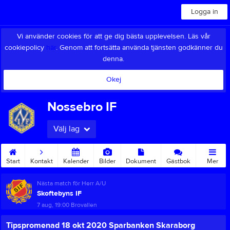
Logga in
Vi använder cookies för att ge dig bästa upplevelsen. Läs vår
cookiepolicy
här
. Genom att fortsätta använda tjänsten godkänner du
denna.
Okej
Nossebro IF
Välj lag
Start
Kontakt
Kalender
Bilder
Dokument
Gästbok
Mer
Nästa match för Herr A/U
Skoftebyns IF
7 aug, 19:00
Brovallen
Tipspromenad 18 okt 2020 Sparbanken Skaraborg