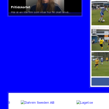
Fritidskortet
Här är en lite film som visar hur Ni skall anvä...