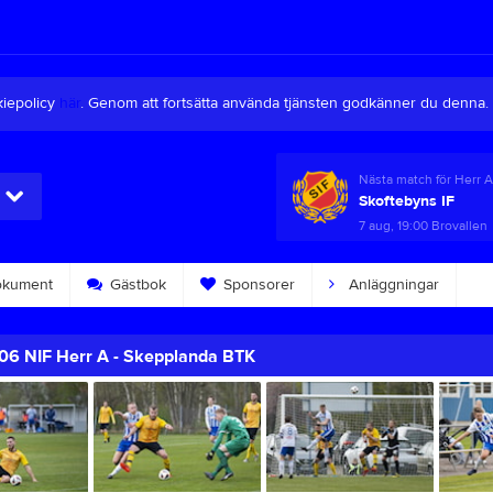
kiepolicy
här
. Genom att fortsätta använda tjänsten godkänner du denna.
Nästa match för Herr 
Skoftebyns IF
7 aug, 19:00
Brovallen
kument
Gästbok
Sponsorer
Anläggningar
6 NIF Herr A - Skepplanda BTK