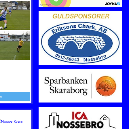
Lotter & Spel
Medlemsavgifter
Bli medlem
Länkar
NIF-NYTT
Om Nossebro IF
Sociala medier
Styrelsen
Swish
Tipspromenad
Video
Årets NIF:are
Sparbanksvallen
EFFK/NIF/FIK Dam
er