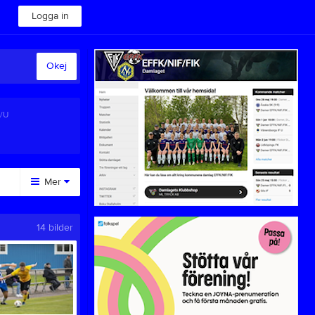
Logga in
Okej
A/U
Mer
Huvudmeny
14 bilder
Arkiv
Blodgivning
Föreningsemblem
Föreningskläder
Kiosk