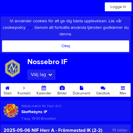
Logga in
Vi använder cookies för att ge dig bästa upplevelsen. Läs vår
cookiepolicy
här
. Genom att fortsätta använda tjänsten godkänner du
denna.
Okej
Nossebro IF
Välj lag
Start
Kontakt
Kalender
Bilder
Dokument
Gästbok
Mer
Nästa match för Herr A/U
Skoftebyns IF
7 aug, 19:00
Brovallen
2025-05-06 NIF Herr A - Främmestad IK (2-2)
15 bilder