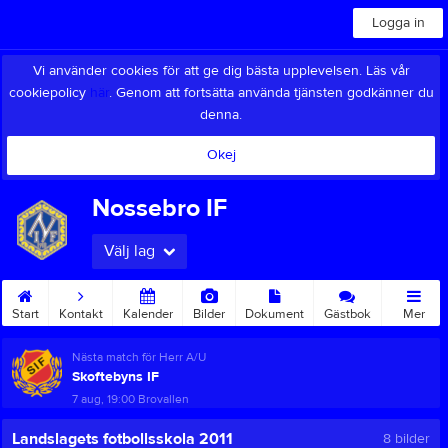
Logga in
Vi använder cookies för att ge dig bästa upplevelsen. Läs vår
cookiepolicy
här
. Genom att fortsätta använda tjänsten godkänner du
denna.
Okej
Nossebro IF
Välj lag
Start
Kontakt
Kalender
Bilder
Dokument
Gästbok
Mer
Nästa match för Herr A/U
Skoftebyns IF
7 aug, 19:00
Brovallen
Landslagets fotbollsskola 2011
8 bilder