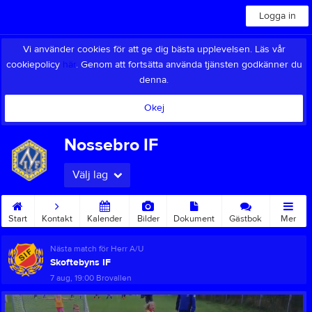
Logga in
Vi använder cookies för att ge dig bästa upplevelsen. Läs vår
cookiepolicy
här
. Genom att fortsätta använda tjänsten godkänner du
denna.
Okej
Nossebro IF
Välj lag
Start
Kontakt
Kalender
Bilder
Dokument
Gästbok
Mer
Nästa match för Herr A/U
Skoftebyns IF
7 aug, 19:00
Brovallen