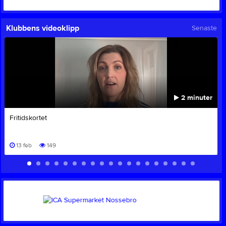
Klubbens videoklipp
Senaste
2 minuter
Fritidskortet
13 feb
149