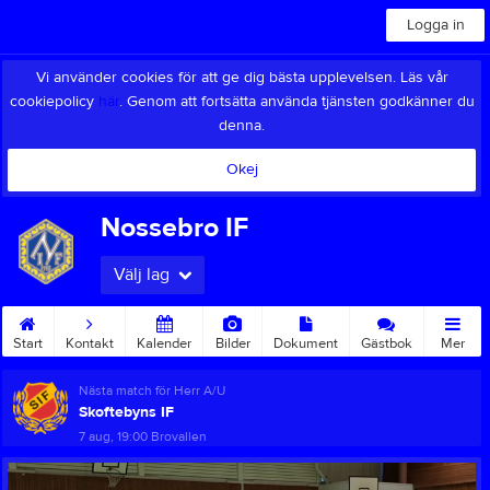
Logga in
Vi använder cookies för att ge dig bästa upplevelsen. Läs vår
cookiepolicy
här
. Genom att fortsätta använda tjänsten godkänner du
denna.
Okej
Nossebro IF
Välj lag
Start
Kontakt
Kalender
Bilder
Dokument
Gästbok
Mer
Nästa match för Herr A/U
Skoftebyns IF
7 aug, 19:00
Brovallen