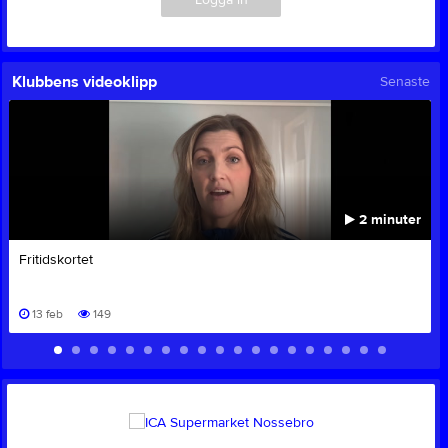
Klubbens videoklipp
Senaste
2 minuter
Fritidskortet
13 feb
149