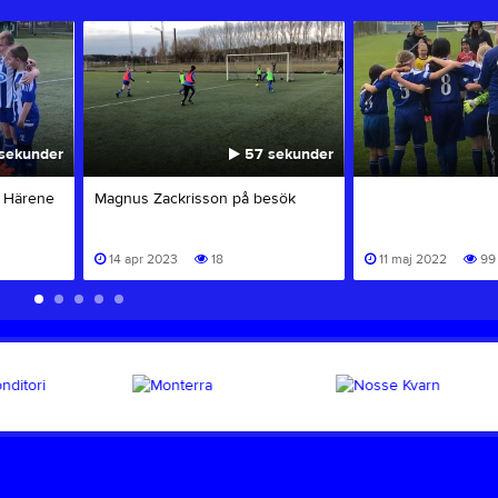
sekunder
57 sekunder
a Härene
Magnus Zackrisson på besök
14 apr 2023
18
11 maj 2022
99