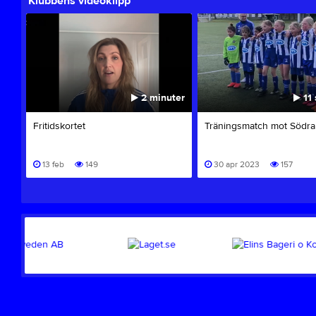
Klubbens videoklipp
2 minuter
11 
Fritidskortet
Träningsmatch mot Södr
13 feb
149
30 apr 2023
157