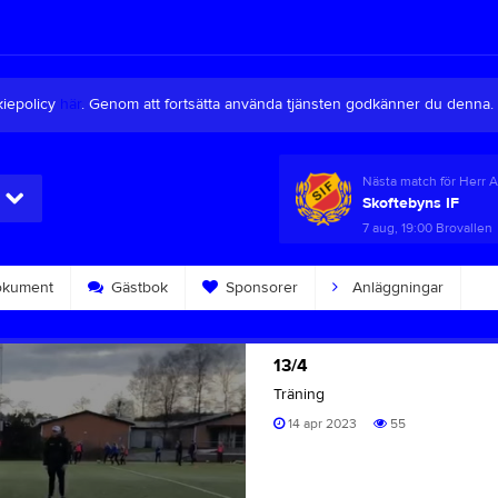
kiepolicy
här
. Genom att fortsätta använda tjänsten godkänner du denna.
Nästa match för Herr 
Skoftebyns IF
7 aug, 19:00
Brovallen
kument
Gästbok
Sponsorer
Anläggningar
13/4
Träning
14 apr 2023
55