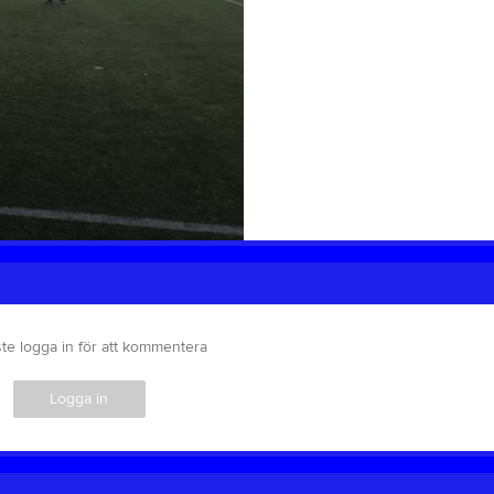
te logga in för att kommentera
Logga in