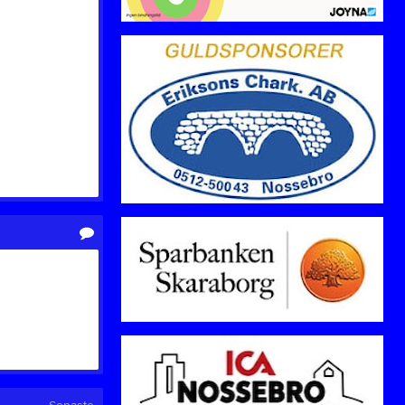
Lotter & Spel
Medlemsavgifter
Bli medlem
Länkar
NIF-NYTT
Om Nossebro IF
Sociala medier
Styrelsen
Swish
Tipspromenad
Video
Årets NIF:are
Sparbanksvallen
EFFK/NIF/FIK Dam